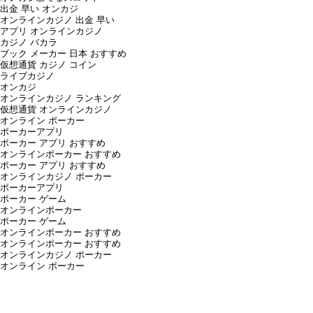
出金 早い オンカジ
オンラインカジノ 出金 早い
アプリ オンラインカジノ
カジノ バカラ
ブック メーカー 日本 おすすめ
仮想通貨 カジノ コイン
ライブカジノ
オンカジ
オンラインカジノ ランキング
仮想通貨 オンラインカジノ
オンライン ポーカー
ポーカーアプリ
ポーカー アプリ おすすめ
オンラインポーカー おすすめ
ポーカー アプリ おすすめ
オンラインカジノ ポーカー
ポーカーアプリ
ポーカー ゲーム
オンラインポーカー
ポーカー ゲーム
オンラインポーカー おすすめ
オンラインポーカー おすすめ
オンラインカジノ ポーカー
オンライン ポーカー