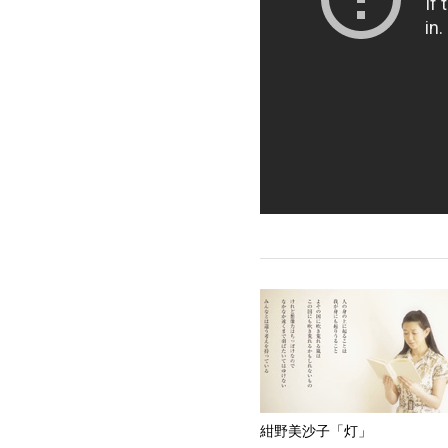
紺野美沙子「灯」