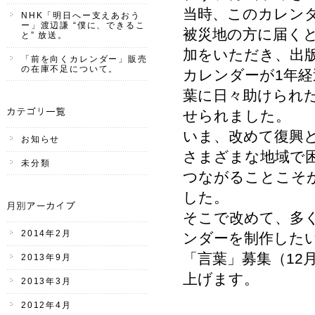
当時、このカレン
NHK「明日へー支えあおう
ー」渡辺謙 “僕に、できるこ
被災地の方に届くと
と” 放送。
加をいただき、出
「前を向くカレンダー」販売
の在庫不足について。
カレンダーが1年
葉に日々助けられ
せられました。
いま、改めて復興
お知らせ
さまざまな地域で
未分類
つながることこそ
した。
そこで改めて、多
2014年2月
ンダーを制作した
「言葉」募集（12
2013年9月
上げます。
2013年3月
2012年4月