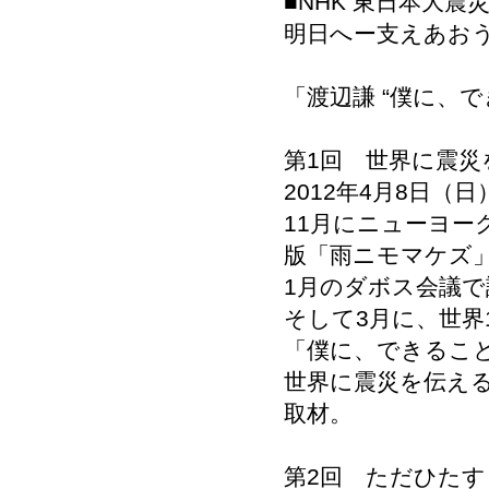
■NHK 東日本大
明日へー支えあお
「渡辺謙 “僕に、で
第1回 世界に震災
2012年4月8日（日）1
11月にニューヨ
版「雨ニモマケズ
1月のダボス会議
そして3月に、世界
「僕に、できるこ
世界に震災を伝え
取材。
第2回 ただひたす