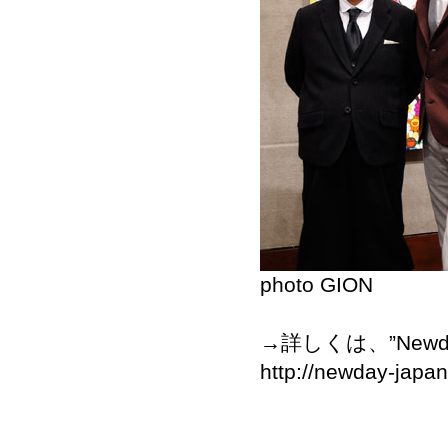
photo GION
→詳しくは、”
Newd
http://newday-japa