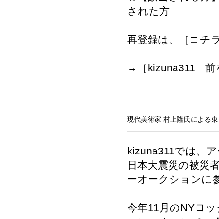
された方
再登録は、［
コチ
→［
kizuna31
現代美術家 村上隆氏による
kizuna311
日本大震災の被災
ーオークションに
今年11月のNYロ