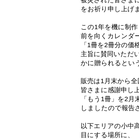
被災された皆さま
をお祈り申し上げ
この1年を機に制作し
前を向くカレンダ
「1冊を2冊分の価
主旨に賛同いただい
かに贈られるとい
販売は1月末から
皆さまに感謝申し
「もう1冊」を2月
しましたので報告
以下エリアの小中
目にする場所に、