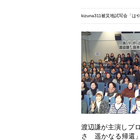
kizuna311被災地試写会
渡辺謙が主演しプ
さ 遥かなる帰還」の