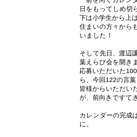
「前を向くカレンダ
日をもってしめ切
下は小学生から上
住まいの方々から
いました！
そして先日、渡辺謙
葉えらび会を開き
応募いただいた10
ら、今回122の言
皆様からいただい
が、前向きですて
カレンダーの完成
に。