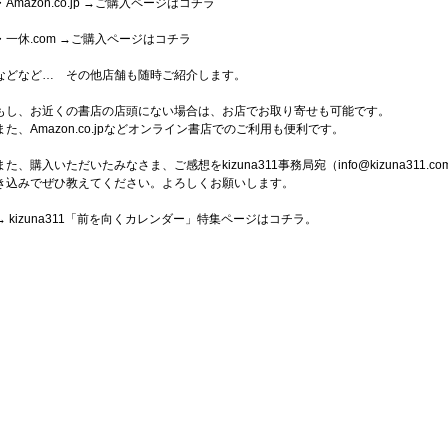
・Amazon.co.jp
→ご購入ページはコチラ
・一休.com →ご購入ページはコチラ
などなど… その他店舗も随時ご紹介します。
もし、お近くの書店の店頭にない場合は、お店でお取り寄せも可能です。
また、
Amazon.co.jp
などオンライン書店でのご利用も便利です。
また、購入いただいたみなさま、ご感想をkizuna311事務局宛（
info@kizuna311.co
き込みでぜひ教えてください。よろしくお願いします。
→
kizuna311「前を向くカレンダー」特集ページはコチラ
。